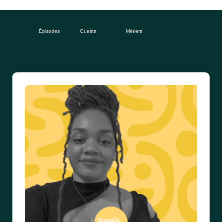
Épisodes
Guests
Métiers