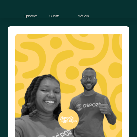
Épisodes
Guests
Métiers