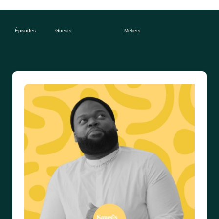
Épisodes
Guests
Métiers