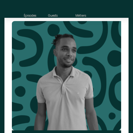
Épisodes
Guests
Métiers