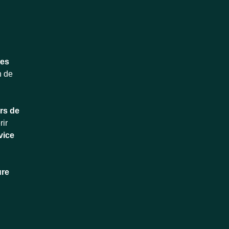
res
n de
rs de
rir
vice
ure