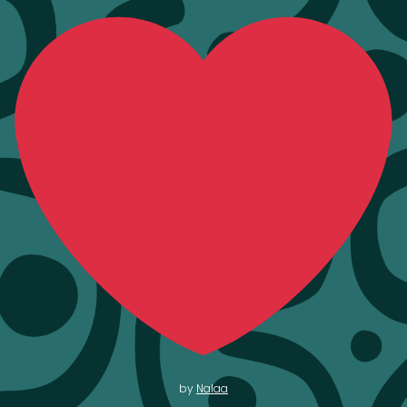
by
Nalaa