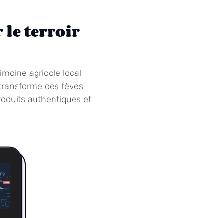
le terroir
rimoine agricole local
t transforme des fèves
oduits authentiques et