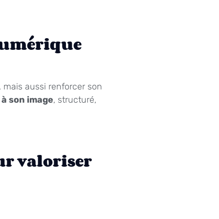
 numérique
, mais aussi renforcer son
e à son image
, structuré,
ur valoriser