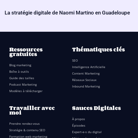
La stratégie digitale de Naomi Martino en Guadeloupe
Ressources
Thématiques clés
gratuites
SEO
Blog marketing
Intelligence Artificielle
Boîte à outils
Content Marketing
Guide des tailles
Réseaux Sociaux
Podcast Marketing
Inbound Marketing
Modèles à télécharger
Travailler avec
Sauces Digitales
moi
À propos
Prendre rendez-vous
Épisodes
Stratégie & contenu SEO
Expert-e-s du digital
Formation web marketing