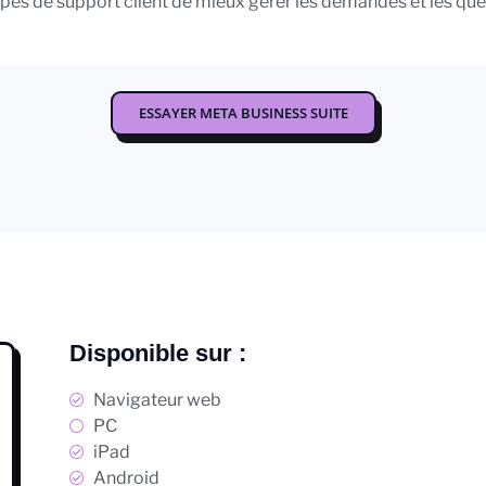
pes de support client de mieux gérer les demandes et les qu
ESSAYER META BUSINESS SUITE
Disponible sur :
Navigateur web
PC
iPad
Android