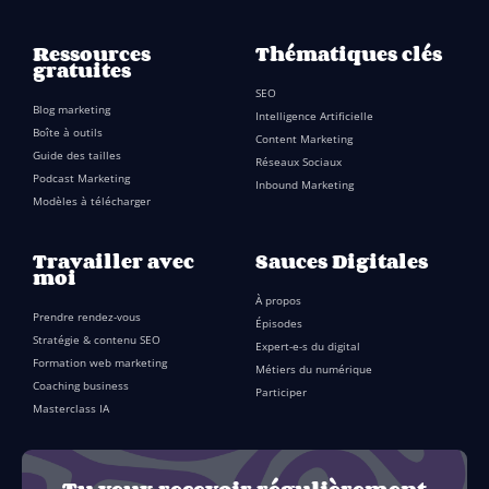
Ressources
Thématiques clés
gratuites
SEO
Blog marketing
Intelligence Artificielle
Boîte à outils
Content Marketing
Guide des tailles
Réseaux Sociaux
Podcast Marketing
Inbound Marketing
Modèles à télécharger
Travailler avec
Sauces Digitales
moi
À propos
Prendre rendez-vous
Épisodes
Stratégie & contenu SEO
Expert-e-s du digital
Formation web marketing
Métiers du numérique
Coaching business
Participer
Masterclass IA
Tu veux recevoir régulièrement