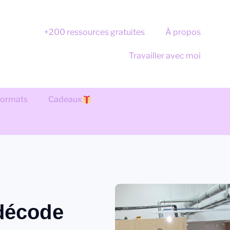
+200 ressources gratuites
À propos
Travailler avec moi
 formats
Cadeaux
décode