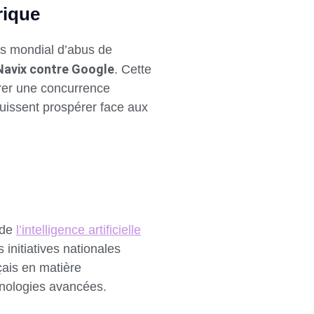
rique
as mondial d’abus de
 Navix contre Google
. Cette
urer une concurrence
puissent prospérer face aux
 de
l’intelligence artificielle
initiatives nationales
çais en matière
chnologies avancées.