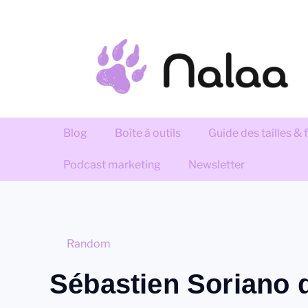
Blog
Boîte à outils
Guide des tailles &
Podcast marketing
Newsletter
Random
Sébastien Soriano 