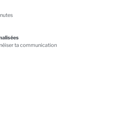
inutes
nalisées
éiser ta communication