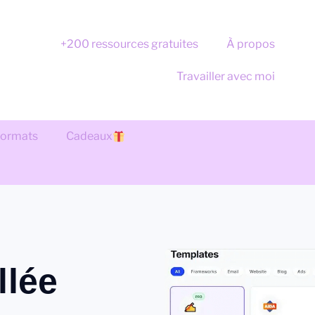
+200 ressources gratuites
À propos
Travailler avec moi
 formats
Cadeaux
llée