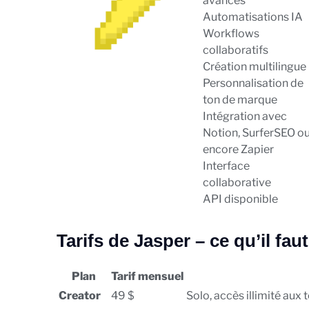
avancés
Automatisations IA
Workflows
collaboratifs
Création multilingue
Personnalisation de
ton de marque
Intégration avec
Notion, SurferSEO o
encore Zapier
Interface
collaborative
API disponible
Tarifs de Jasper – ce qu’il fau
Plan
Tarif mensuel
Creator
49 $
Solo, accès illimité aux