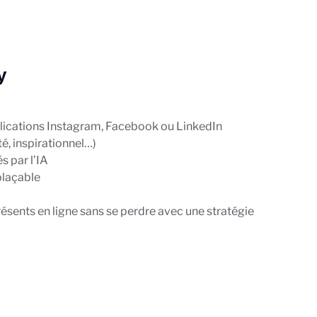
y
lications Instagram, Facebook ou LinkedIn
té, inspirationnel…)
s par l’IA
plaçable
résents en ligne sans se perdre avec une stratégie