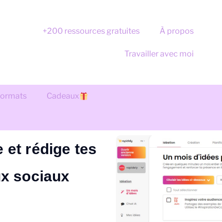
+200 ressources gratuites
À propos
Travailler avec moi
 formats
Cadeaux
e et rédige tes
ux sociaux