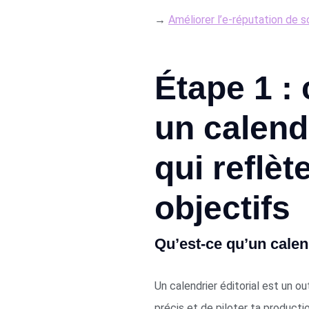
→
Améliorer l’e-réputation de 
Étape 1 : 
un calendr
qui reflèt
objectifs
Qu’est-ce qu’un calend
Un calendrier éditorial est un o
précis et de piloter ta product