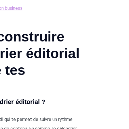
son business
construire
ier éditorial
e tes
rier éditorial ?
util qui te permet de suivre un rythme
ion de contenu. En somme, le calendrier