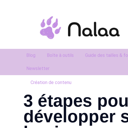
Blog
Boîte à outils
Guide des tailles & f
Newsletter
Création de contenu
3 étapes pou
développer 