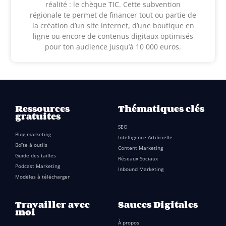
réalité : le chèque TIC. Cette subvention
régionale te permet de financer tout ou partie de
la création d’un site internet, d’une boutique en
ligne ou encore de contenus digitaux optimisés
pour ton audience jusqu’à 10 000 euros.
Ressources
Thématiques clés
gratuites
SEO
Blog marketing
Intelligence Artificielle
Boîte à outils
Content Marketing
Guide des tailles
Réseaux Sociaux
Podcast Marketing
Inbound Marketing
Modèles à télécharger
Travailler avec
Sauces Digitales
moi
À propos