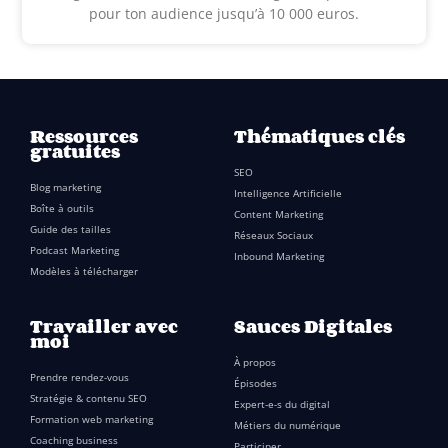
pour ton audience jusqu’à 10 000 euros.
Ressources
Thématiques clés
gratuites
SEO
Blog marketing
Intelligence Artificielle
Boîte à outils
Content Marketing
Guide des tailles
Réseaux Sociaux
Podcast Marketing
Inbound Marketing
Modèles à télécharger
Travailler avec
Sauces Digitales
moi
À propos
Prendre rendez-vous
Épisodes
Stratégie & contenu SEO
Expert-e-s du digital
Formation web marketing
Métiers du numérique
Coaching business
Participer