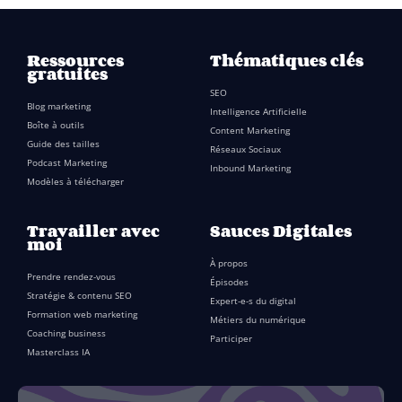
Ressources
Thématiques clés
gratuites
SEO
Blog marketing
Intelligence Artificielle
Boîte à outils
Content Marketing
Guide des tailles
Réseaux Sociaux
Podcast Marketing
Inbound Marketing
Modèles à télécharger
Travailler avec
Sauces Digitales
moi
À propos
Prendre rendez-vous
Épisodes
Stratégie & contenu SEO
Expert-e-s du digital
Formation web marketing
Métiers du numérique
Coaching business
Participer
Masterclass IA