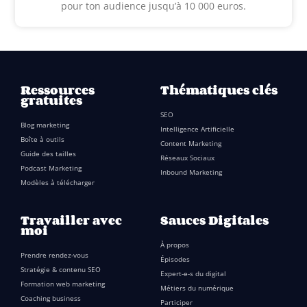
pour ton audience jusqu’à 10 000 euros.
Ressources
Thématiques clés
gratuites
SEO
Blog marketing
Intelligence Artificielle
Boîte à outils
Content Marketing
Guide des tailles
Réseaux Sociaux
Podcast Marketing
Inbound Marketing
Modèles à télécharger
Travailler avec
Sauces Digitales
moi
À propos
Prendre rendez-vous
Épisodes
Stratégie & contenu SEO
Expert-e-s du digital
Formation web marketing
Métiers du numérique
Coaching business
Participer