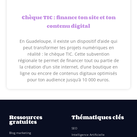
Chèque TIC : finance ton site et ton
contenu digital
En Guadeloupe, il existe un dispositif d’aide qui
peut transformer tes projets numériques en
réalité : le chèque TIC. Cette subvention
régionale te permet de financer tout ou partie de
la création d’un site internet, d’une boutique en
ligne ou encore de contenus digitaux optimisés
pour ton audience jusqu’à 10 000 euros.
Ressources
Thématiques clés
gratuites
SEO
Blog marketing
Intelligence Artificielle