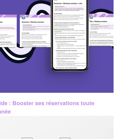
de : Booster ses réservations toute
nnée