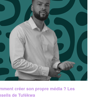
mment créer son propre média ? Les
nseils de Tufékwa