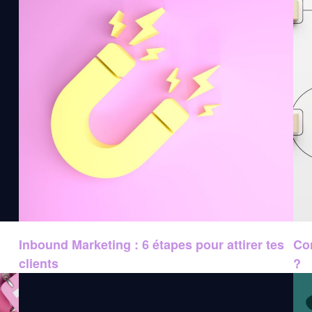
Inbound Marketing : 6 étapes pour attirer tes
Co
clients
?